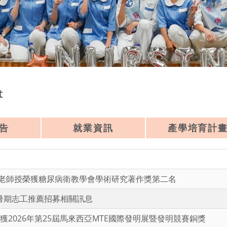
t
告
就業資訊
產學培育計
老師授榮獲糖尿病衛教學會學術研究著作獎第二名
度暑期志工推薦招募相關訊息
獲2026年第25屆馬來西亞MTE國際發明展暨發明競賽銅獎