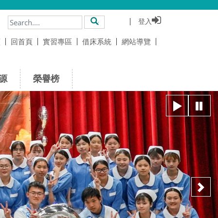
登入
搜尋
頁
回首頁
實習專區
借床系統
網站導覽
源
榮譽榜
播放
暫
下