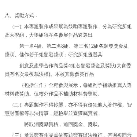
八、獎勵方式：
（一）本專題製作成果展為鼓勵專題製作，分為研究所組
及大學組，大學組得在各參展作品遴選出
第一名4組、第二名8組、第三名12組各頒發獎金及
獎狀、佳作若干組頒發獎狀；研究所組遴選具
創意及產學合作商品獎4組各頒發獎金及獎狀(大會委
員有名次最後裁決權)。本校其餘參賽作品
（包括佳作）全程參與展示，每組酌予補助推薦入選
材料費獎助。但校外作品不補助材料費獎助。
（二）專題製作不得抄襲，亦不得有侵犯他人著作權、智
慧財產權等非法情事，經檢舉並查獲屬實者，
將取消獎勵資格，追回獎金、獎狀。
（三）參與競賽作品需依專題競賽辦法執行，否則視同放