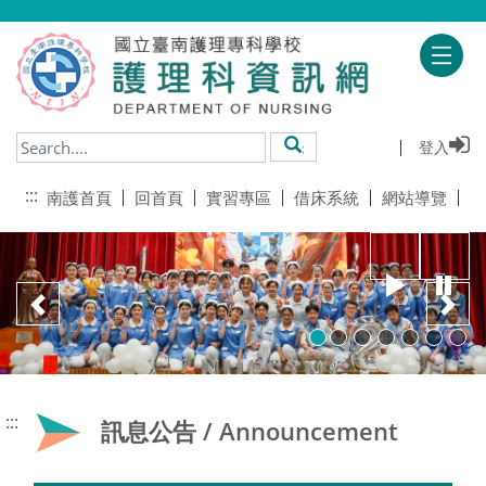
跳到主要內容
登入
搜尋
:::
南護首頁
回首頁
實習專區
借床系統
網站導覽
播放
暫
上一頁
下
:::
訊息公告 / Announcement