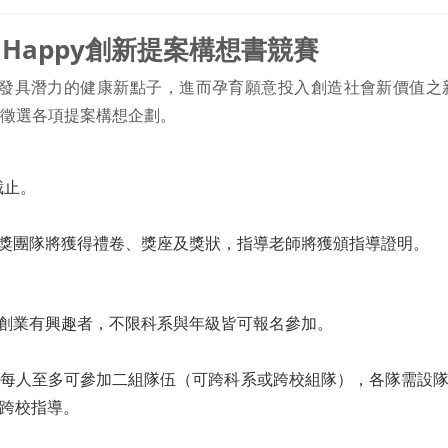
y×Happy創新提案構想書競賽
具潛力的健康新點子，進而孕育願意投入創造社會新價值之新血，
，公開徵選各項提案構想企劃。
截止。
)，獲獎團隊將獲得禮卷、獎座及獎狀，指導老師將獲頒指導證明。
創業有興趣者，不限科系與年級皆可報名參加。
。每人至多可參加二組隊伍（可跨科系或跨校組隊），各隊需設
可跨校指導。