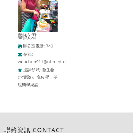
劉紋君
辦公室電話: 740
信箱:
wenchun911@ntin.edu.tw
授課領域: 微生物
(含實驗)、免疫學、基
礎醫學總論
聯絡資訊 CONTACT
: