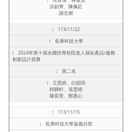
何宜倩、林俊賢
洪尉齊、陳佩葒
謝念嬨
113/11/22
長庚科技大學
2024年第十屆全國技專校院老人福祉產品/服務
創新設計競賽
第二名
王思婷、白韻琪
柯驊軒、張雯晴
陳宸萱、鄭惠心
113/11/15
長庚科技大學嘉義分部