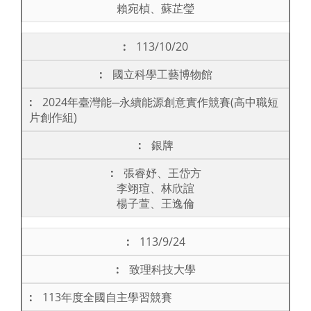
賴宛楨、蘇芷瑩
113/10/20
國立科學工藝博物館
2024年臺灣能─永續能源創意實作競賽(高中職短
片創作組)
銀牌
張睿妤、王岱方
李翊瑄、林欣誼
楊子萱、王逸倫
113/9/24
致理科技大學
113年度全國自主學習競賽