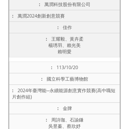
萬潤科技股份有限公司
萬潤2024創新創意競賽
佳作
王耀毅、黃卉柔
楊琇羽、賴光美
賴明愛
113/10/20
國立科學工藝博物館
2024年臺灣能─永續能源創意實作競賽(高中職短
片創作組)
金牌
周詩珈、石諭鎌
吳昱蓁、蔡欣妤