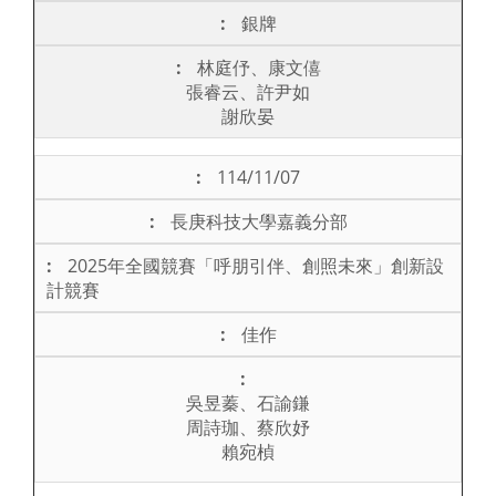
銀牌
林庭伃、康文僖
張睿云、許尹如
謝欣晏
114/11/07
長庚科技大學嘉義分部
2025年全國競賽「呼朋引伴、創照未來」創新設
計競賽
佳作
吳昱蓁、石諭鎌
周詩珈、蔡欣妤
賴宛楨