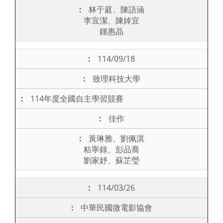
林于庭、陳語涵
李宜潔、陳婞宜
鍾惠晶
114/09/18
致理科技大學
114年度全國自主學習競賽
佳作
黃琳雅、劉佩淇
粘寧錄、彭品喬
劉家妤、蘇芷瑩
114/03/26
中華民國微電影協會