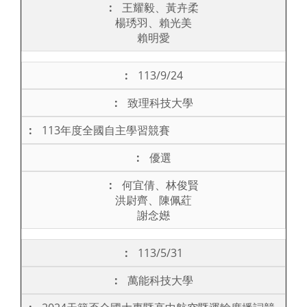
王耀毅、黃卉柔
楊琇羽、賴光美
賴明愛
113/9/24
致理科技大學
113年度全國自主學習競賽
優選
何宜倩、林俊賢
洪尉齊、陳佩葒
謝念嬨
113/5/31
萬能科技大學