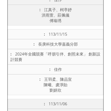
江真子、柯亭妤
洪雨萱、莊佩儀
傅瑜琇
113/11/15
長庚科技大學嘉義分部
2024年全國競賽「呼朋引伴、創照未來」 創新設
計競賽
佳作
王羽柔、陳品宣
陳曦、虞淨貽
劉妍欣
113/11/06