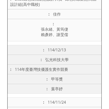
設計組(高中職校)
佳作
張永緒、黃筠倢
賴彥婷、謝旻儒
114/12/13
弘光科技大學
114年度臺灣技優護生實作競賽
甲等獎
葉亭妤
114/11/24