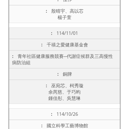
殷晴宇、高以芯
楊子萱
114/11/01
千禧之愛健康基金會
青年社區健康服務競賽─代謝症候群及三高慢性
病防治組
銅牌
巫宛芯、柯秀璇
余芮慈、于巧昀
鍾佳彤、吳慧琳
114/10/26
國立科學工藝博物館