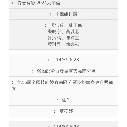
青春有影 2024大學盃
手機組銅牌
吳沛玲、林于庭
殷晴宇、高以芯
許湘晴、陳婞宜
黃琳雅、賴杏禎
114/3/26-28
勞動部勞力發展署雲嘉南分署
第55屆全國技能競賽南區分區技能競賽健康照顧
類
佳作
葉亭妤
114/3/26-28