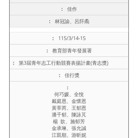
佳作
林冠諭、呂阡矞
115/3/14-15
教育部青年發展署
第3屆青年志工行動競賽表揚計畫(青志獎)
佳行獎
何巧媛、全悅
戴庭恩、金懷恩
黃莘芮、王郁恩
潘千郁、陳詠芃
楊 歆、施郁芳
金承琳、張允誠
江凱順、游昕妮