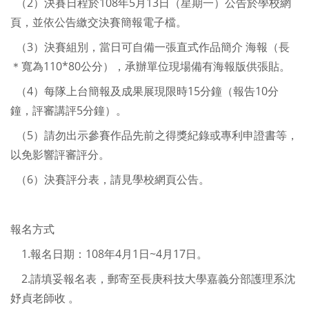
（2）決賽日程於108年5月13日（星期一）公告於學校網
頁，並依公告繳交決賽簡報電子檔。
（3）決賽組別，當日可自備一張直式作品簡介 海報（長
＊寬為110*80公分），承辦單位現場備有海報版供張貼。
（4）每隊上台簡報及成果展現限時15分鐘（報告10分
鐘，評審講評5分鐘）。
（5）請勿出示參賽作品先前之得獎紀錄或專利申證書等，
以免影響評審評分。
（6）決賽評分表，請見學校網頁公告。
報名方式
1.報名日期：108年4月1日~4月17日。
2.請填妥報名表，郵寄至長庚科技大學嘉義分部護理系沈
妤貞老師收 。