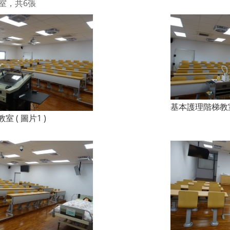
室，共6張
基本護理階梯教室 
 ( 圖片1 )